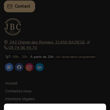
Contact
342 Chemin des Romains,
31450
BAZIEGE
09 74 56 45 70
7j/7 :
08h - 20h
À partir de 20h :
sur réservation uniquement
Accueil
Contactez-nous
Mentions légales
Plan du site